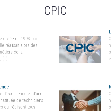
CPIC
L
té créée en 1993 par
C
e réalisait alors des
m
 métiers de la
p
, (…)
e
lence
e d’excellence et d’une
C
nstituée de techniciens
n
és qui réalisent tous
o