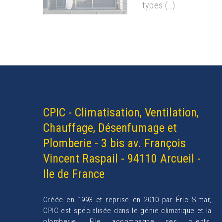
types (…)
CPIC - Climatisation, Ventilation,
Chauffage, Désenfumage et
Plomberie - 3 bis av. François
Vincent Raspail - 94110 Arcueil -
Ile de France
Créée en 1993 et reprise en 2010 par Éric Simar,
CPIC est spécialisée dans le génie climatique et la
plomberie. Elle accompagne ses clients,