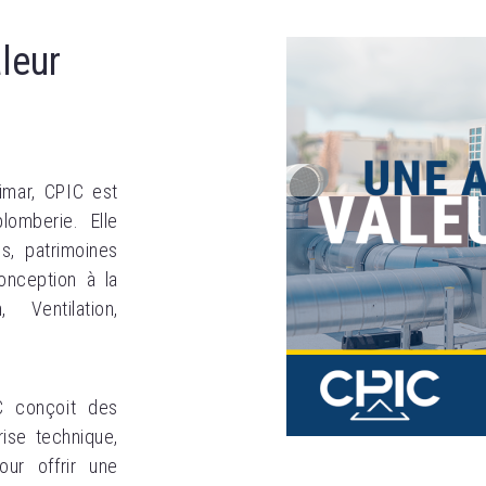
leur
imar, CPIC est
lomberie. Elle
es, patrimoines
onception à la
 Ventilation,
C conçoit des
rise technique,
our offrir une